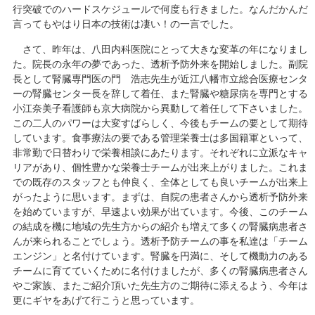
行突破でのハードスケジュールで何度も行きました。なんだかんだ
言ってもやはり日本の技術は凄い！の一言でした。
さて、昨年は、八田内科医院にとって大きな変革の年になりまし
た。院長の永年の夢であった、透析予防外来を開始しました。副院
長として腎臓専門医の門 浩志先生が近江八幡市立総合医療センタ
ーの腎臓センター長を辞して着任、また腎臓や糖尿病を専門とする
小江奈美子看護師も京大病院から異動して着任して下さいました。
この二人のパワーは大変すばらしく、今後もチームの要として期待
しています。食事療法の要である管理栄養士は多国籍軍といって、
非常勤で日替わりで栄養相談にあたります。それぞれに立派なキャ
リアがあり、個性豊かな栄養士チームが出来上がりました。これま
での既存のスタッフとも仲良く、全体としても良いチームが出来上
がったように思います。まずは、自院の患者さんから透析予防外来
を始めていますが、早速よい効果が出ています。今後、このチーム
の結成を機に地域の先生方からの紹介も増えて多くの腎臓病患者さ
んが来られることでしょう。透析予防チームの事を私達は「チーム
エンジン」と名付けています。腎臓を円満に、そして機動力のある
チームに育てていくために名付けましたが、多くの腎臓病患者さん
やご家族、またご紹介頂いた先生方のご期待に添えるよう、今年は
更にギヤをあげて行こうと思っています。