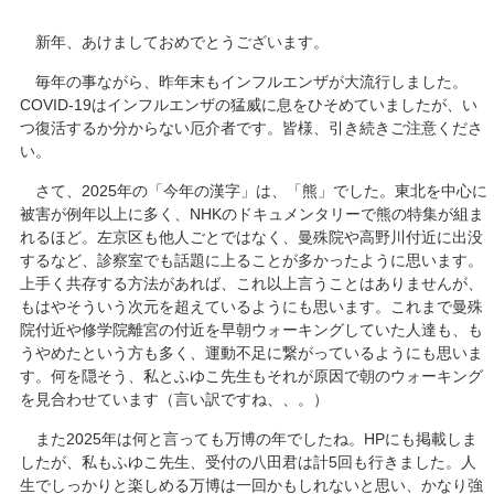
新年、あけましておめでとうございます。
毎年の事ながら、昨年末もインフルエンザが大流行しました。
COVID-19はインフルエンザの猛威に息をひそめていましたが、い
つ復活するか分からない厄介者です。皆様、引き続きご注意くださ
い。
さて、2025年の「今年の漢字」は、「熊」でした。東北を中心に
被害が例年以上に多く、NHKのドキュメンタリーで熊の特集が組ま
れるほど。左京区も他人ごとではなく、曼殊院や高野川付近に出没
するなど、診察室でも話題に上ることが多かったように思います。
上手く共存する方法があれば、これ以上言うことはありませんが、
もはやそういう次元を超えているようにも思います。これまで曼殊
院付近や修学院離宮の付近を早朝ウォーキングしていた人達も、も
うやめたという方も多く、運動不足に繋がっているようにも思いま
す。何を隠そう、私とふゆこ先生もそれが原因で朝のウォーキング
を見合わせています（言い訳ですね、、。）
また2025年は何と言っても万博の年でしたね。HPにも掲載しま
したが、私もふゆこ先生、受付の八田君は計5回も行きました。人
生でしっかりと楽しめる万博は一回かもしれないと思い、かなり強