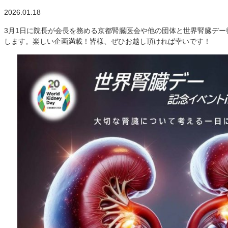
2026.01.18
3月1日に院長が会長を務める京都腎臓医会や他の団体と世界腎臓デ
します。楽しい企画満載！皆様、ぜひお越し頂ければ幸いです！