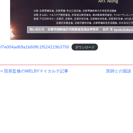
4f7e004ad69a1b60ffc1f524219b3750
ダウンロード
<<
院長監修のWELBYマイカルテ記事
医師との面談